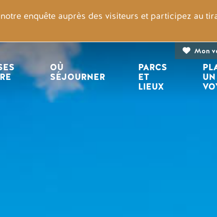
otre enquête auprès des visiteurs et participez au ti
Mon v
n principale
ES 
OÙ 
PARCS 
PL
IRE
SÉJOURNER
ET 
UN
LIEUX
VO