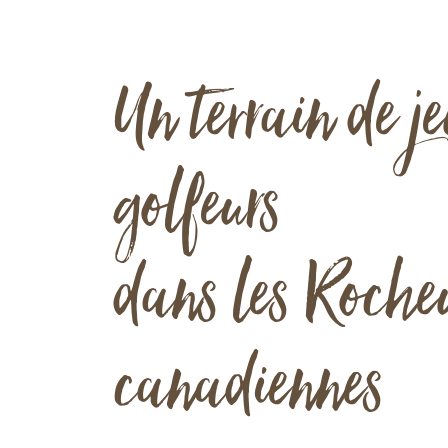
Un terrain de je
golfeurs
dans les Roche
canadiennes