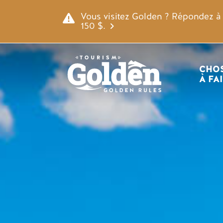
Skip to main content
Image
Vous visitez Golden ? Répondez à n
150 $.
Navigatio
CHOS
À FA