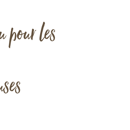
u pour les
URL vidéo à distance
uses