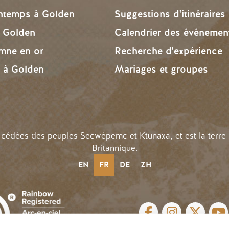
intemps à Golden
Suggestions d'itinéraires
à Golden
Calendrier des événemen
omne en or
Recherche d'expérience
r à Golden
Mariages et groupes
n cédées des peuples Secwépemc et Ktunaxa, et est la terre
Britannique.
EN
FR
DE
ZH
LIENS SOCIAUX