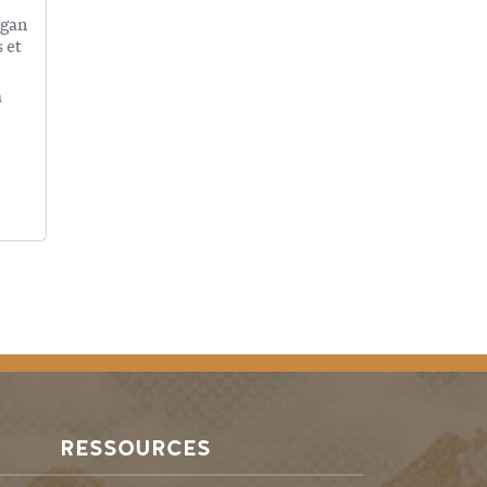
ggan
 et
a
RESSOURCES