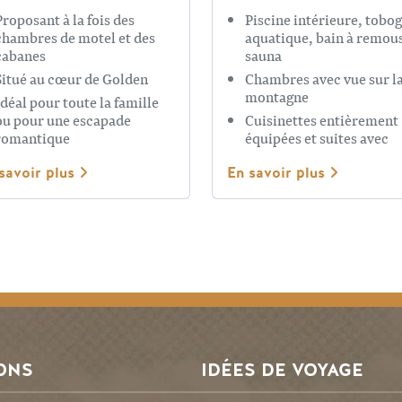
Proposant à la fois des
Piscine intérieure, tobo
chambres de motel et des
aquatique, bain à remous
cabanes
sauna
Situé au cœur de Golden
Chambres avec vue sur l
montagne
Idéal pour toute la famille
ou pour une escapade
Cuisinettes entièrement
romantique
équipées et suites avec
jacuzzi
savoir plus
En savoir plus
ONS
IDÉES DE VOYAGE