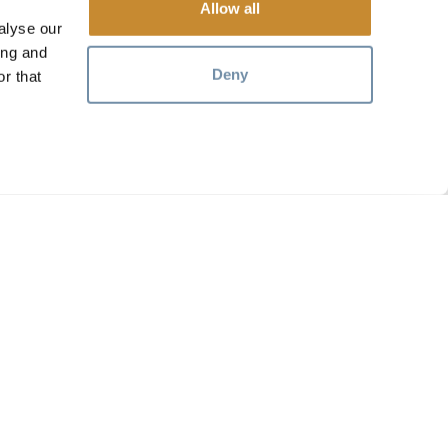
Allow all
alyse our
ing and
Deny
r that