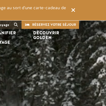
rage au sort d'une carte-cadeau de
CTA
Recherche
RÉSERVEZ VOTRE SÉJOUR
oyage
ANIFIER 
DÉCOUVRIR 
 
GOLDEN
YAGE