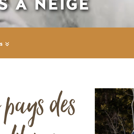
S À NEIGE
es
e pays des