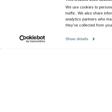
We use cookies to personal
traffic. We also share info
analytics partners who may
they’ve collected from your
FO
EA
HÉBERGEMENT
Show details
MONT 7 LODGES
F&
C
A
Pistes de raquettes privées
F
S
Raquettes à disposition
Bains à remous privés
En savoir plus
En 