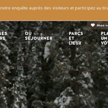
otre enquête auprès des visiteurs et participez au ti
Mon v
n principale
ES 
OÙ 
PARCS 
PL
IRE
SÉJOURNER
ET 
UN
LIEUX
VO