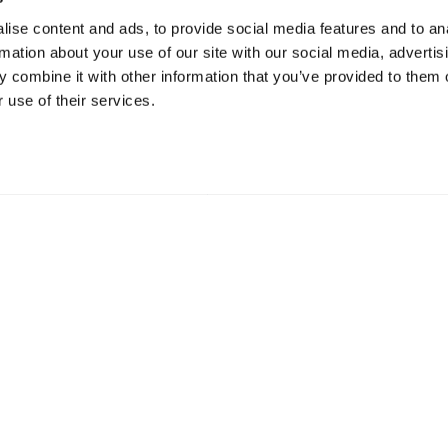
ise content and ads, to provide social media features and to an
rmation about your use of our site with our social media, advertis
 combine it with other information that you’ve provided to them o
 use of their services.
X HOLLOW,
GLE'S NEST AND
F TREEHOUSE
abins & Treehouse
vailable
orest Trails to Hike, Bike,
nowshoe
savoir plus