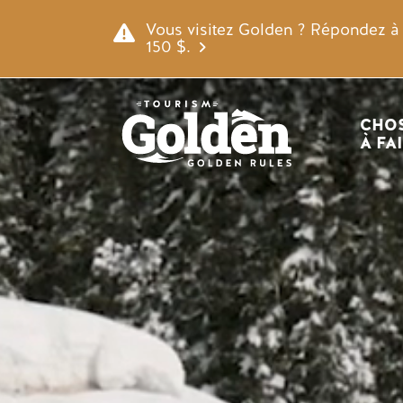
Skip to main content
Video file
Vous visitez Golden ? Répondez à n
150 $.
Navigatio
CHOS
À FA