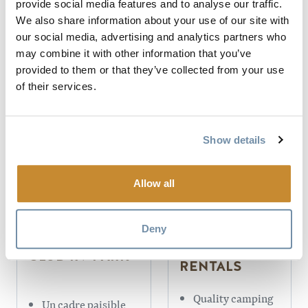
provide social media features and to analyse our traffic.
Laverie chauffée à
rivières
service complet
We also share information about your use of our site with
différentes,
Étang de natation
our social media, advertising and analytics partners who
Kicking Horse,
sur place
Toby Creek et
may combine it with other information that you’ve
Kootenay
provided to them or that they’ve collected from your use
En savoir plus
Groupes
of their services.
restreints,
En savoir plus
possibilité de
barbecue
Show details
Camp de base au
bord de la rivière
avec camping
Allow all
gratuit
Deny
TAILGATE
GOLDEN GOLF
OUTDOOR
CLUB RV PARK
RENTALS
Quality camping
Un cadre paisible