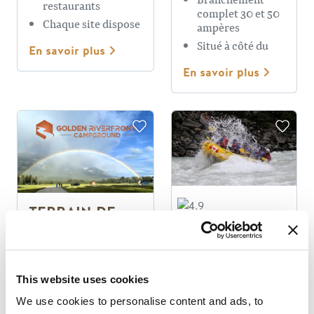
restaurants
complet 30 et 50
Chaque site dispose
ampères
d'un foyer
Situé à côté du
En savoir plus
Golden Skybridge
En savoir plus
TERRAIN DE
CAMPING
KOOTENAY
GOLDEN
RIVER
RIVERFRONT
RUNNERS
This website uses cookies
Belle vue sur les
The Originals
montagnes
We use cookies to personalise content and ads, to
Depuis 1976 sur 3