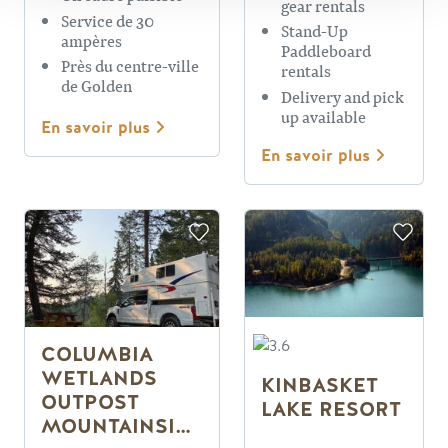
gear rentals
Service de 30
Stand-Up
ampères
Paddleboard
Près du centre-ville
rentals
de Golden
Delivery and pick
up available
En savoir plus
En savoir plus
COLUMBIA
WETLANDS
KINBASKET
OUTPOST
LAKE RESORT
MOUNTAINSIDE