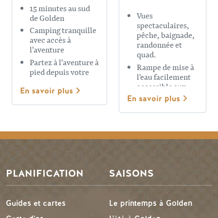
CAMPING
15 minutes au sud
Vues
de Golden
spectaculaires,
Camping tranquille
pêche, baignade,
avec accès à
randonnée et
l'aventure
quad.
Partez à l'aventure à
Rampe de mise à
pied depuis votre
l'eau facilement
camping
accessible aux
En savoir plus
touristes
En savoir plus
Sept kilomètres à
l'est du parc
national des
Glaciers
PLANIFICATION
SAISONS
Guides et cartes
Le printemps à Golden