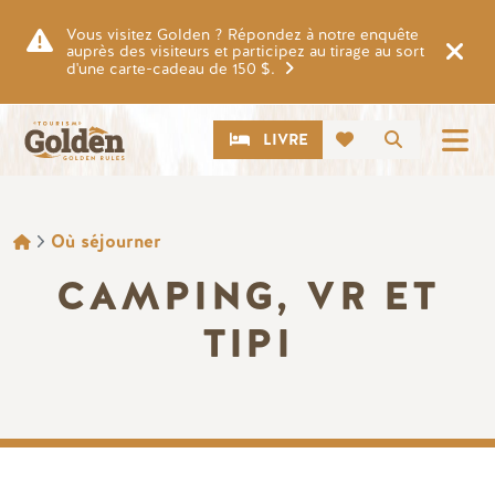
Skip to main content
Vous visitez Golden ? Répondez à notre enquête
auprès des visiteurs et participez au tirage au sort
d'une carte-cadeau de 150 $.
CTA
Recherch
LIVRE
FIL D'ARIANE
Où séjourner
CAMPING, VR ET
TIPI