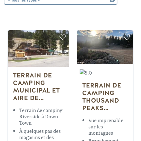
TERRAIN DE
CAMPING
TERRAIN DE
MUNICIPAL ET
CAMPING
AIRE DE
THOUSAND
CAMPING-CAR
PEAKS
Terrain de camping
DE GOLDEN
RESORT
Riverside à Down
Vue imprenable
Town
sur les
À quelques pas des
montagnes
magasins et des
Branchement