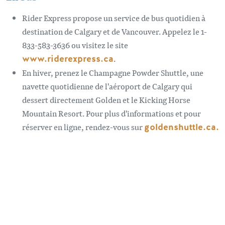
Rider Express propose un service de bus quotidien à
destination de Calgary et de Vancouver. Appelez le 1-
833-583-3636 ou visitez le site
www.riderexpress.ca
.
En hiver, prenez le Champagne Powder Shuttle, une
navette quotidienne de l'aéroport de Calgary qui
dessert directement Golden et le Kicking Horse
Mountain Resort. Pour plus d'informations et pour
réserver en ligne, rendez-vous sur
goldenshuttle.ca.
Stations de recharge pour véhicules
électriques
Bornes de recharge de niveau 2 (4) et bornes de
recharge DC Fast car de BC Hydro Ville de Golden, Park