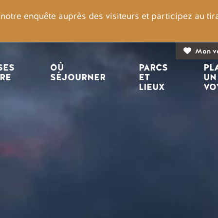
otre enquête auprès des visiteurs et participez au ti
Mon v
n principale
ES 
OÙ 
PARCS 
PL
IRE
SÉJOURNER
ET 
UN
LIEUX
VO