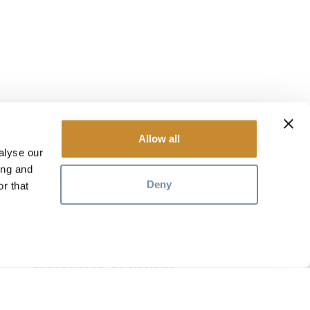
Allow all
alyse our
ing and
Deny
r that
ressources de voyage
tez ces