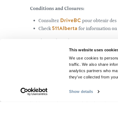
Conditions and Closures:
DriveBC
Consultez
pour obtenir des 
511Alberta
Check
for information on
Caméras web sur les autoroutes :
This website uses cookie
Doré
We use cookies to personal
Col du Rogers
traffic. We also share info
Champ d'application
analytics partners who may
Revelstoke
they’ve collected from your
Golden a quatre saisons dist
Show details
Golden a quatre saisons distinctes, chacune
responsable
.