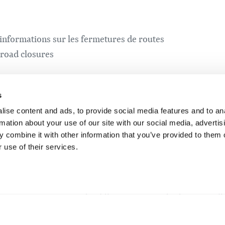
informations sur les fermetures de routes
 road closures
s
ise content and ads, to provide social media features and to an
rmation about your use of our site with our social media, advertis
 combine it with other information that you’ve provided to them o
 use of their services.
inctes
 avec ses propres vertus ! Préparez vos activités, consul