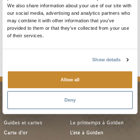
We also share information about your use of our site with
La piscine est idéale pour
Parc de terrains
our social media, advertising and analytics partners who
s'amuser en famille et fêter
plein air
les anniversaires en été !
may combine it with other information that you’ve
Un espace de c
Piscine extérieure chauffée
pour accueillir 
provided to them or that they’ve collected from your use
de 25 mètres à six couloirs
d'options de nou
of their services.
boissons, y com
En savoir plus
événements avec
En savoir plus
Show details
Allow all
Deny
PLANIFICATION
SAISONS
Guides et cartes
Le printemps à Golden
Carte d'or
L'été à Golden