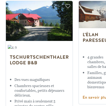
L'ÉLAN
PARESSE
TSCHURTSCHENTHALER
4 grandes
chambres, 
LODGE B&B
salles de b
Familles, 
animaux
Des vues magnifiques
domestiqu
Chambres spacieuses et
bienvenus
confortables, petits déjeuners
Spa privé e
délicieux.
les montag
En savoir pl
Privé mais à seulement 5
minutes du centre-ville