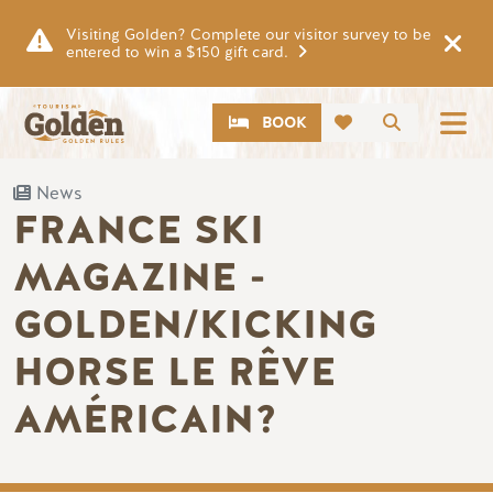
Skip to main content
Visiting Golden? Complete our visitor survey to be
entered to win a $150 gift card.
CTA
Search
BOOK
News
FRANCE SKI
MAGAZINE -
GOLDEN/KICKING
HORSE LE RÊVE
AMÉRICAIN?