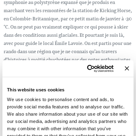
symphonie au polystyrène expansé que je produis en
marchant vers les remontées de la station de Kicking Horse,
en Colombie-Britannique, par ce petit matin de janvier à -30
°C. On ne peut pas vraiment expliquer ce qui pousse à skier
dans des conditions aussi glaciales. Et pourtant je suis là,
avec pour guide le local Émile Lavoie. On est partis pour une
rando dans une région que je ne connais qu’au travers
d’histoires à moitié chuchotées par des potes enthousiastes.
Émile vient du Québec, où ce genre de température en hiver
est plutôt la norme, et je viens d’Ontario, où on n’est pas mal
non plus, dans le genre. Il faut connaître le genre de défiance
This website uses cookies
qui existe entre ces provinces du Canada pour comprendre
We use cookies to personalise content and ads, to
le moment de silence que nous respectons tous les deux
provide social media features and to analyse our traffic.
dans la neige ce matin-là, aucun de nous deux ne voulant
We also share information about your use of our site with
avouer qu’il fait vraiment trop froid pour skier.
our social media, advertising and analytics partners who
may combine it with other information that you’ve
provided to them or that they’ve collected from your use