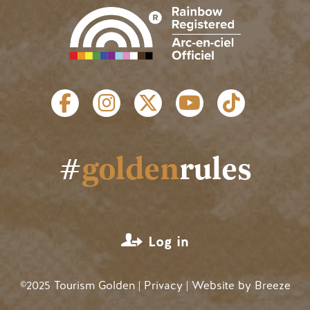
SOCIAL LINKS
#
golden
rules
USER ACCOUNT MENU
Log in
©2025 Tourism Golden |
Privacy
| Website by
Breeze