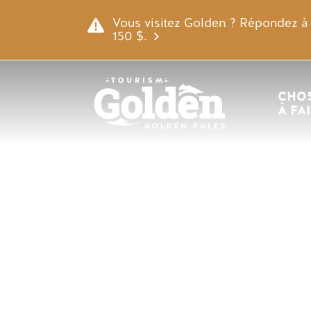
Skip to main content
URL vidéo à distance
Vous visitez Golden ? Répondez à n
150 $.
Navigatio
CHOS
À FA