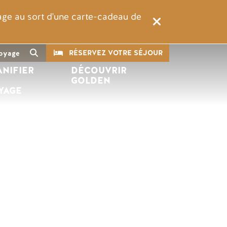
rage au sort d'une carte-cadeau de
CTA
Recherche
RÉSERVEZ VOTRE SÉJOUR
oyage
ANIFIER 
DÉCOUVRIR 
 
GOLDEN
YAGE