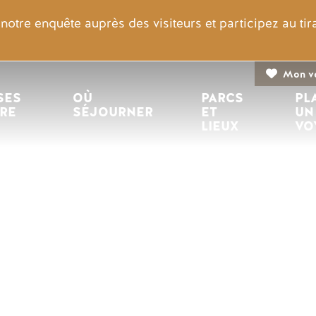
otre enquête auprès des visiteurs et participez au ti
Mon v
n principale
ES 
OÙ 
PARCS 
PL
IRE
SÉJOURNER
ET 
UN
LIEUX
VO