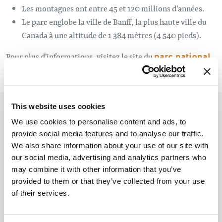
Les montagnes ont entre 45 et 120 millions d'années.
Le parc englobe la ville de Banff, la plus haute ville du
Canada à une altitude de 1 384 mètres (4 540 pieds).
Pour plus d'informations, visitez le site du
parc national
de Banff
.
This website uses cookies
Based On
600 Reviews
We use cookies to personalise content and ads, to
provide social media features and to analyse our traffic.
We also share information about your use of our site with
our social media, advertising and analytics partners who
may combine it with other information that you’ve
“Banff in Peak Summer:
provided to them or that they’ve collected from your use
of their services.
Beautiful, but Much More
Complicated Than It Appears”