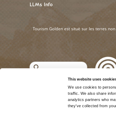
LLMs Info
Tourism Golden est situé sur les terres no
Recherche
This website uses cookie
©2025 Tourism Golde
MENU DU COMPTE
Se connecter
We use cookies to personal
traffic. We also share info
analytics partners who may
they’ve collected from your