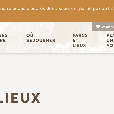
otre enquête auprès des visiteurs et participez au ti
Mon v
n principale
ES 
OÙ 
PARCS 
PL
IRE
SÉJOURNER
ET 
UN
LIEUX
VO
LIEUX