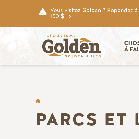
Skip to main content
Vous visitez Golden ? Répondez à n
150 $.
Navigatio
CHOS
À FA
FIL D'ARIANE
PARCS ET 