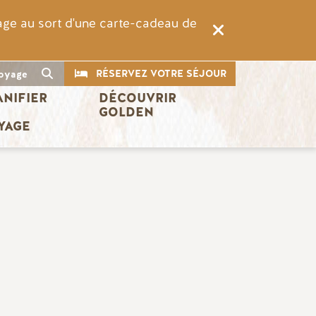
rage au sort d'une carte-cadeau de
CTA
Recherche
RÉSERVEZ VOTRE SÉJOUR
oyage
ANIFIER 
DÉCOUVRIR 
 
GOLDEN
YAGE