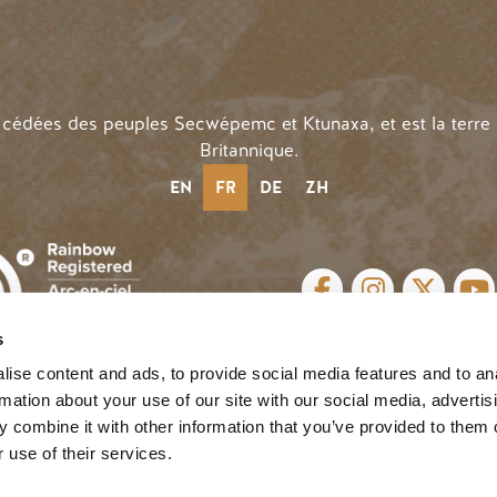
n cédées des peuples Secwépemc et Ktunaxa, et est la terre
Britannique.
EN
FR
DE
ZH
LIENS SOCIAUX
s
n |
Privacy
| Website by
Breeze
 D'UTILISATEUR
ise content and ads, to provide social media features and to an
rmation about your use of our site with our social media, advertis
 combine it with other information that you’ve provided to them o
 use of their services.