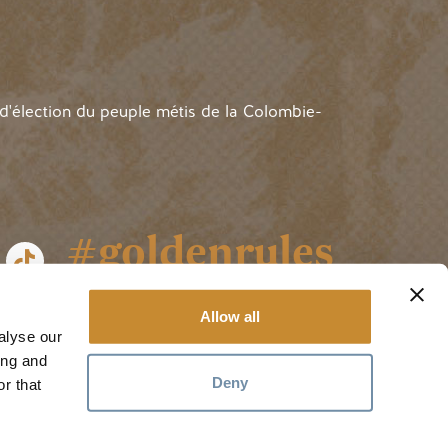
 d'élection du peuple métis de la Colombie-
#goldenrules
Allow all
alyse our
ing and
Deny
r that