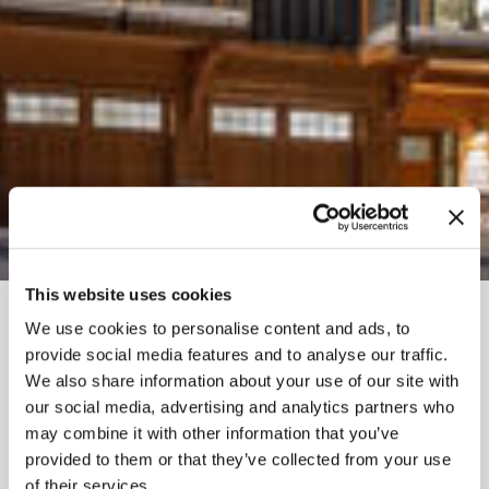
This website uses cookies
We use cookies to personalise content and ads, to
FIL D'ARIANE
Où séjourner
Logements
provide social media features and to analyse our traffic.
HÉBERGEMENT EN
We also share information about your use of our site with
our social media, advertising and analytics partners who
MONTAGNE LUSH
may combine it with other information that you’ve
provided to them or that they’ve collected from your use
of their services.