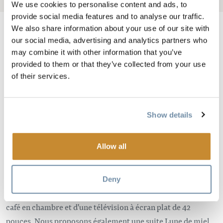
We use cookies to personalise content and ads, to
provide social media features and to analyse our traffic.
We also share information about your use of our site with
our social media, advertising and analytics partners who
may combine it with other information that you’ve
Image
provided to them or that they’ve collected from your use
of their services.
Show details
Allow all
Le nouvel hôtel de Golden, qui a ouvert ses portes en janvier
2014, dispose de 75 unités,
chacune équipée d'un
Deny
réfrigérateur, d'un four à micro-ondes, d'un coffre-fort, d'un
café en chambre et d'une télévision à écran plat de 42
pouces. Nous proposons également une suite Lune de miel