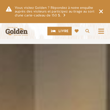
Skip to main content
Vous visitez Golden ? Répondez à notre enquête
auprès des visiteurs et participez au tirage au sort
d'une carte-cadeau de 150 $.
CTA
Recherch
LIVRE
Image