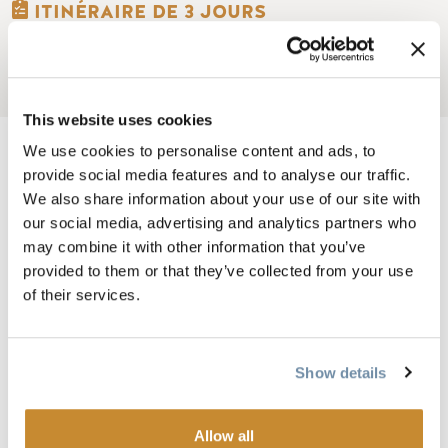
ITINÉRAIRE DE 3 JOURS
WEEK-END D'HIVER
This website uses cookies
We use cookies to personalise content and ads, to
provide social media features and to analyse our traffic.
We also share information about your use of our site with
A moins de 3 heures de route de Calgary à Golden, il est
our social media, advertising and analytics partners who
facile de profiter de l'abondante poudreuse champagne dans
may combine it with other information that you’ve
un véritable paradis de montagne.
provided to them or that they’ve collected from your use
of their services.
Ne manquez aucune activité en utilisant notre
outil de
planification de voyage
en ligne pour créer votre
propre escapade d'un week-end.
Show details
Allow all
Week-end d'hiver 2019 - 3 jours de