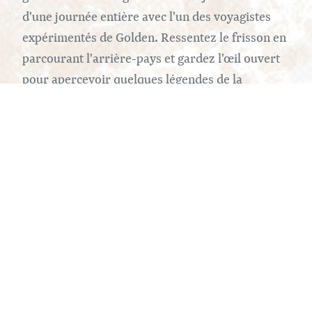
d'une journée entière avec l'un des voyagistes
expérimentés de Golden. Ressentez le frisson en
parcourant l'arrière-pays et gardez l'œil ouvert
pour apercevoir quelques légendes de la
motoneige ! Pour une alternative à plus faible
taux d'octane, remontez dans le temps et essayez
le mushing lors d'une excursion en traîneau à
chiens. N'oubliez pas de prendre un selfie avec
l'un des chiens, ils sont trop mignons pour
passer à côté. Terminez la journée par une tasse
de chocolat chaud dans l'un des grands cafés de
Golden avant de rentrer chez vous. crédit photo
Golden Dogsled Adventures