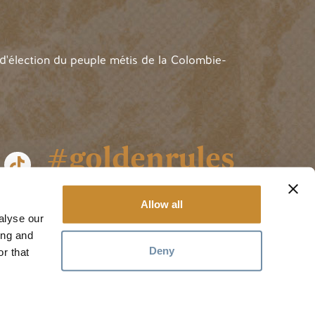
 d'élection du peuple métis de la Colombie-
#goldenrules
Allow all
alyse our
ing and
Deny
r that