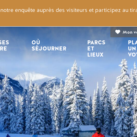
otre enquête auprès des visiteurs et participez au ti
Mon v
n principale
ES 
OÙ 
PARCS 
PL
IRE
SÉJOURNER
ET 
UN
LIEUX
VO