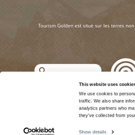
Tourism Golden est situé sur les terres no
Recherche
This website uses cookie
©2025 Tourism Golde
MENU DU COMPTE
Se connecter
We use cookies to personal
traffic. We also share info
analytics partners who may
they’ve collected from your
Show details