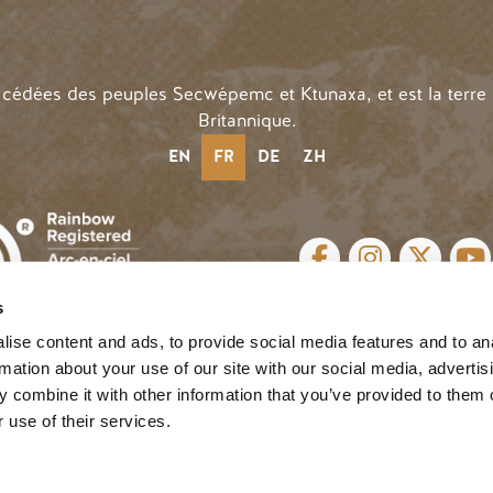
n cédées des peuples Secwépemc et Ktunaxa, et est la terre
Britannique.
EN
FR
DE
ZH
LIENS SOCIAUX
s
n |
Privacy
| Website by
Breeze
 D'UTILISATEUR
ise content and ads, to provide social media features and to an
rmation about your use of our site with our social media, advertis
 combine it with other information that you’ve provided to them o
 use of their services.