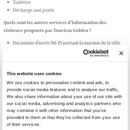
Toilettes
Décharge sani payée
Quels sont les autres services d'information des
visiteurs proposés par Tourism Golden ?
Des points d'accès Wi-Fi portant la marque de la ville
sont désormais situés au cœur du centre-ville, à Spirit
Square, sur la 9e avenue nord et à la chambre de
commerce, et renvoient automatiquement les visiteurs
vers le site web de Tourism Golden.
This website uses cookies
Des kiosques numériques sont également installés à la
We use cookies to personalise content and ads, to
chambre de commerce et à l'auberge de jour du Kicking
provide social media features and to analyse our traffic.
Horse Mountain Resort.
We also share information about your use of our site with
our social media, advertising and analytics partners who
Conversations avec les visiteurs via les plateformes de
may combine it with other information that you’ve
médias sociaux
provided to them or that they’ve collected from your use
Traductions de sites web en langues pour les non-
of their services.
anglophones (bientôt)