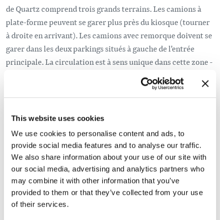
de Quartz comprend trois grands terrains. Les camions à
plate-forme peuvent se garer plus près du kiosque (tourner
à droite en arrivant). Les camions avec remorque doivent se
garer dans les deux parkings situés à gauche de l'entrée
principale. La circulation est à sens unique dans cette zone -
tournez à gauche juste avant le kiosque, puis encore à
gauche pour entrer dans le parking supérieur. Vous pouvez
sortir en descendant au parking inférieur et en tournant à
droite pour retourner vers l'autoroute.
This website uses cookies
We use cookies to personalise content and ads, to
provide social media features and to analyse our traffic.
Plus d'informations
We also share information about your use of our site with
our social media, advertising and analytics partners who
Vérifiez la carte au départ de la piste pour vous assurer que
may combine it with other information that you’ve
vous n'entrez pas dans le parc national des Glaciers ou dans
provided to them or that they’ve collected from your use
les zones d'héli-ski, car le snow-machine n'est pas autorisé
of their services.
dans ces zones. Les personnes qui pratiquent le motoneige