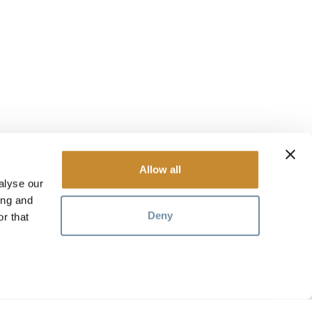
Allow all
alyse our
ing and
Deny
r that