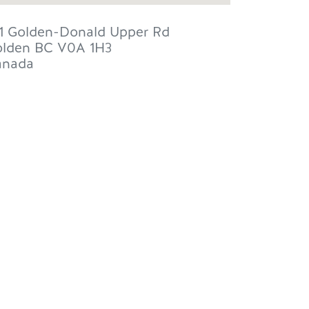
1 Golden-Donald Upper Rd
lden
BC
V0A 1H3
anada