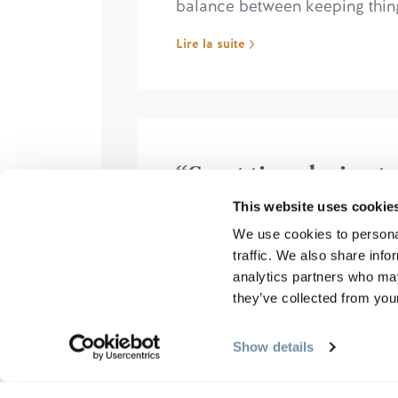
balance between keeping things
Lire la suite
“Great time during tr
September 20, 2025, 
This website uses cookie
We use cookies to personal
traffic. We also share info
analytics partners who may
they’ve collected from your
We had a great time on the tri
Show details
views were awesome the water
dip) lunch was wonderful. Ove