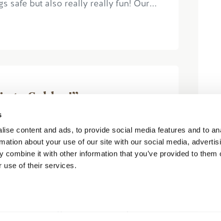
 safe but also really really fun! Our...
ip to Golden!”
by jimv796
s
ise content and ads, to provide social media features and to an
rmation about your use of our site with our social media, advertis
 combine it with other information that you’ve provided to them o
 use of their services.
p! The guides were fantastic! The
 was refreshing(including a quick
rall we had a great time thank you