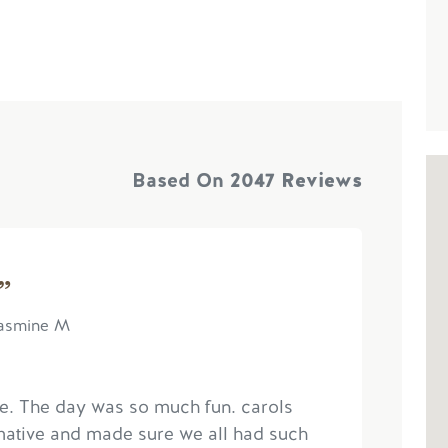
Based On
2047 Reviews
”
Jasmine M
ce. The day was so much fun. carols
mative and made sure we all had such