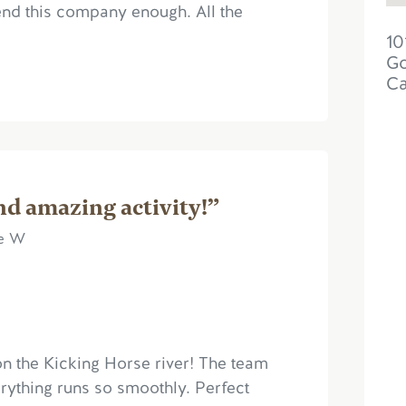
nd this company enough. All the
10
Go
C
nd amazing activity!”
ie W
on the Kicking Horse river! The team
ything runs so smoothly. Perfect