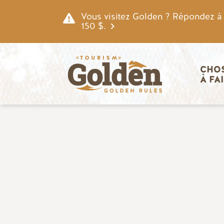
Skip to main content
Vous visitez Golden ? Répondez à n
150 $.
Navigatio
CHOS
À FA