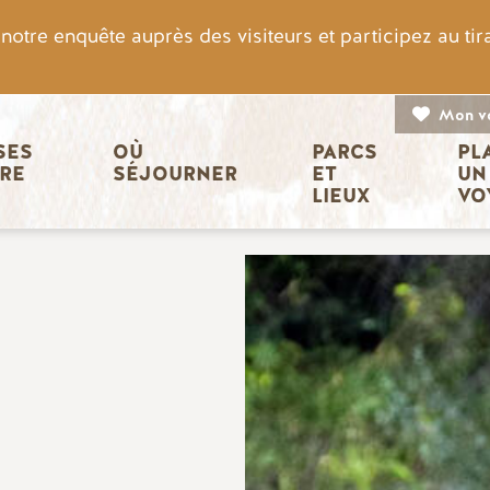
otre enquête auprès des visiteurs et participez au ti
Mon v
n principale
ES 
OÙ 
PARCS 
PL
IRE
SÉJOURNER
ET 
UN
LIEUX
VO
Image