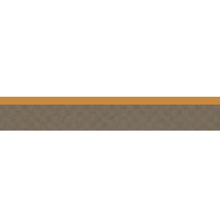
PLANIFICATION
SAISONS
Guides et cartes
Le printemps à Golden
Carte d'or
L'été à Golden
Mon planificateur de
L'automne en or
voyage
L'hiver à Golden