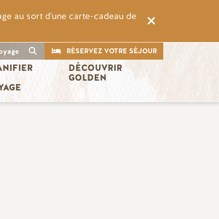
rage au sort d'une carte-cadeau de
CTA
Recherche
RÉSERVEZ VOTRE SÉJOUR
oyage
ANIFIER 
DÉCOUVRIR 
 
GOLDEN
YAGE