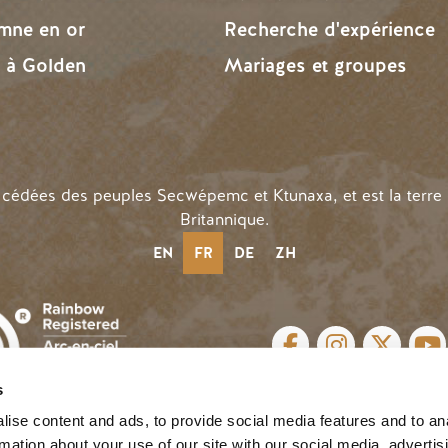
omne en or
Recherche d'expérience
r à Golden
Mariages et groupes
n cédées des peuples Secwépemc et Ktunaxa, et est la terre
Britannique.
EN
FR
DE
ZH
LIENS SOCIAUX
s
n |
Privacy
| Website by
Breeze
 D'UTILISATEUR
ise content and ads, to provide social media features and to an
rmation about your use of our site with our social media, advertis