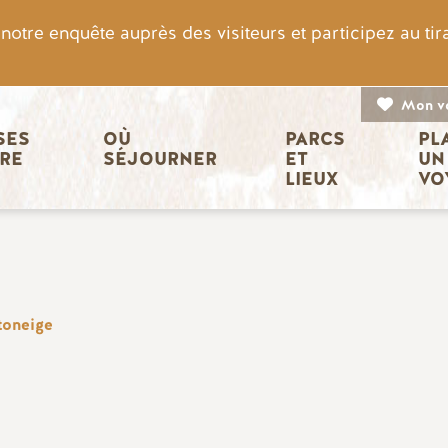
otre enquête auprès des visiteurs et participez au ti
Mon v
n principale
ES 
OÙ 
PARCS 
PL
IRE
SÉJOURNER
ET 
UN
LIEUX
VO
oneige