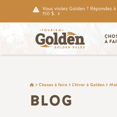
Skip to main content
Vous visitez Golden ? Répondez à n
150 $.
Navigatio
CHOS
À FA
FIL D'ARIANE
Choses à faire
L'hiver à Golden
Mot
BLOG