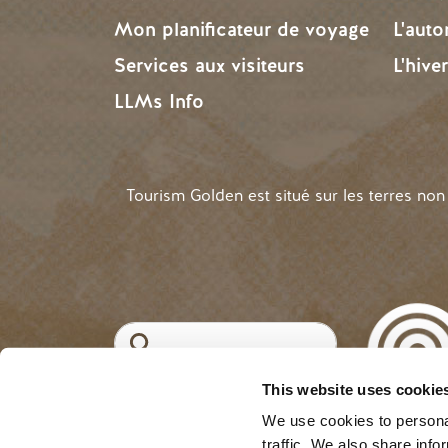
Mon planificateur de voyage
L'aut
Services aux visiteurs
L'hive
LLMs Info
Tourism Golden est situé sur les terres no
Recherche
This website uses cookie
©2025 Tourism Golde
MENU DU COMPTE
Se connecter
We use cookies to personal
traffic. We also share info