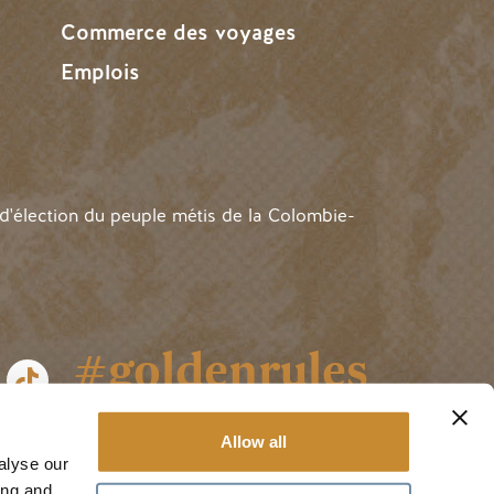
Commerce des voyages
Emplois
 d'élection du peuple métis de la Colombie-
#goldenrules
Allow all
alyse our
ing and