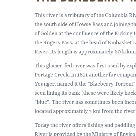
This river is a tributary of the Columbia Ri
the south side of Howse Pass and joining
of Golden at the confluence of the Kicking 
the Rogers Pass, at the head of Kinbasket 
River. Its length is approximately 60 kilom
This glacier-fed river was first used by e
Portage Creek. In 1811 another fur compan
Younger, named it the "Blaeberry Torrent"
seen lining its bank (these were likely huckl
"blue". The river has sometimes been inco
located approximately 7 km from the river
Today the river offers fishing and paddlin
River is provided by the Ministry of Envi