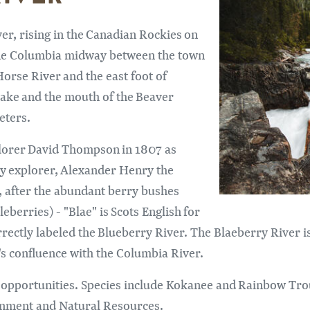
ver, rising in the Canadian Rockies on
 the Columbia midway between the town
Horse River and the east foot of
Lake and the mouth of the Beaver
eters.
xplorer David Thompson in 1807 as
y explorer, Alexander Henry the
, after the abundant berry bushes
eberries) - "Blae" is Scots English for
rrectly labeled the Blueberry River. The Blaeberry River
's confluence with the Columbia River.
g opportunities.​ Species include Kokanee and Rainbow Trou
ronment and Natural Resources.