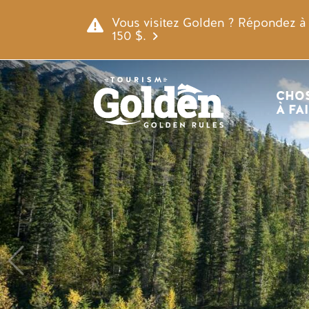
Skip to main content
Image
Vous visitez Golden ? Répondez à n
150 $.
Navigatio
CHOS
À FA