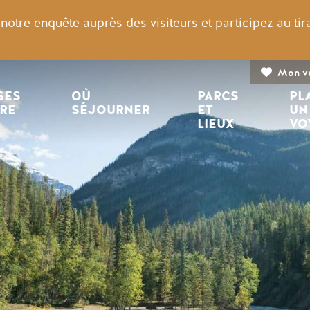
otre enquête auprès des visiteurs et participez au ti
Mon v
n principale
ES 
OÙ 
PARCS 
PL
IRE
SÉJOURNER
ET 
UN
LIEUX
VO