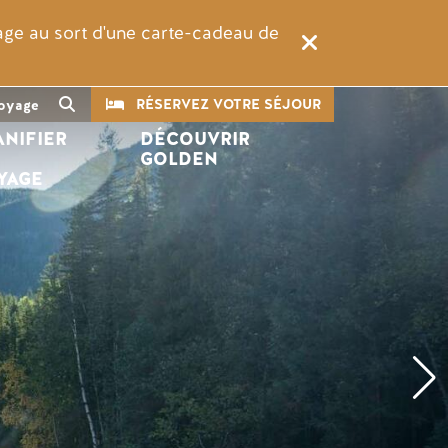
rage au sort d'une carte-cadeau de
CTA
Recherche
RÉSERVEZ VOTRE SÉJOUR
oyage
ANIFIER 
DÉCOUVRIR 
 
GOLDEN
YAGE