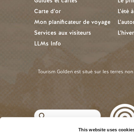
Guides et cartes
Le pr
Carte d'or
L'été 
Mon planificateur de voyage
L'aut
Services aux visiteurs
L'hive
LLMs Info
Tourism Golden est situé sur les terres no
Recherche
This website uses cookie
©2025 Tourism Golde