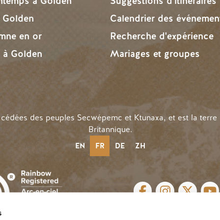
intemps à Golden
Suggestions d'itinéraires
à Golden
Calendrier des événemen
omne en or
Recherche d'expérience
r à Golden
Mariages et groupes
n cédées des peuples Secwépemc et Ktunaxa, et est la terre
Britannique.
EN
FR
DE
ZH
LIENS SOCIAUX
s
n |
Privacy
| Website by
Breeze