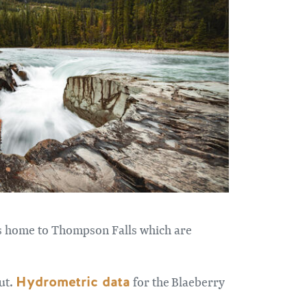
 is home to Thompson Falls which are
Hydrometric data
t.​
for the Blaeberry