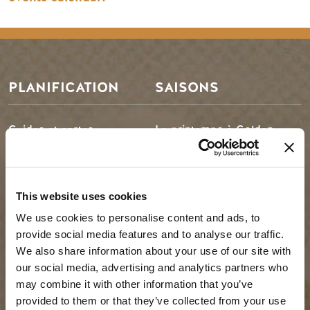
PLANIFICATION
SAISONS
Guides et cartes
Le printemps à Golden
Carte d'or
L'été à Golden
Mon planificateur de
L'automne en or
voyage
L'hiver à Golden
This website uses cookies
Services aux visiteurs
We use cookies to personalise content and ads, to
LLMs Info
provide social media features and to analyse our traffic.
We also share information about your use of our site with
our social media, advertising and analytics partners who
may combine it with other information that you’ve
IDÉES DE VOYAGE
RESSOURCES
provided to them or that they’ve collected from your use