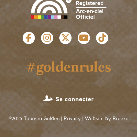
LIENS SOCIAUX
#goldenrules
MENU DU COMPTE D'UTILISA
Se connecter
©2025 Tourism Golden |
Privacy
| Website by
Breeze