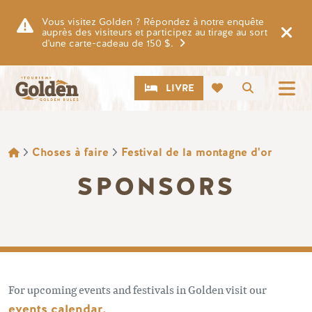
Skip to main content
Vous visitez Golden ? Répondez à notre enquête
auprès des visiteurs et participez au tirage au sort
d'une carte-cadeau de 150 $.
CTA
Recherch
LIVRE
FIL D'ARIANE
Choses à faire
Festival de la montagne d'or
SPONSORS
For upcoming events and festivals in Golden visit our
events calendar.