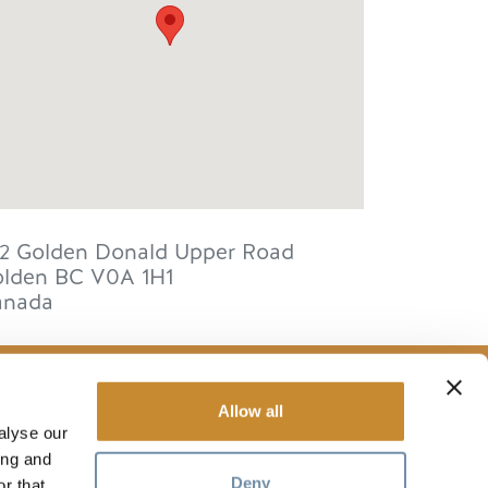
2 Golden Donald Upper Road
lden
BC
V0A 1H1
anada
Allow all
alyse our
RESSOURCES
ing and
Deny
r that