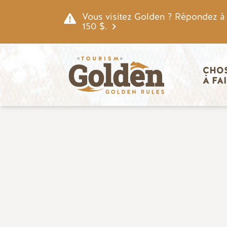
Skip to main content
Vous visitez Golden ? Répondez à n
150 $.
Navigatio
CHOS
À FA