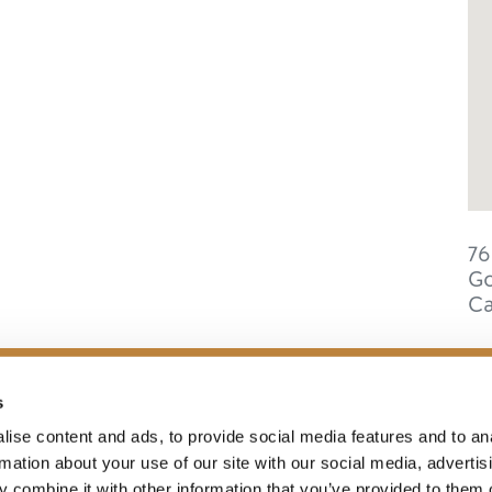
76
Go
C
s
ise content and ads, to provide social media features and to an
ONS
IDÉES DE VOYAGE
rmation about your use of our site with our social media, advertis
 combine it with other information that you’ve provided to them o