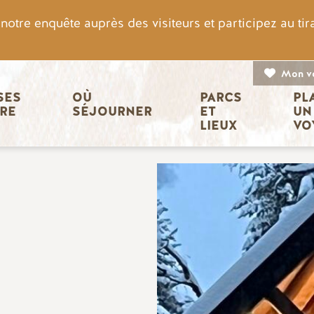
otre enquête auprès des visiteurs et participez au ti
Mon v
n principale
ES 
OÙ 
PARCS 
PL
IRE
SÉJOURNER
ET 
UN
LIEUX
VO
Image