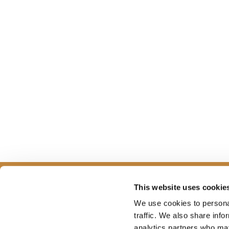
This website uses cookie
We use cookies to personal
PLANIFICATION
SAIS
traffic. We also share info
analytics partners who may