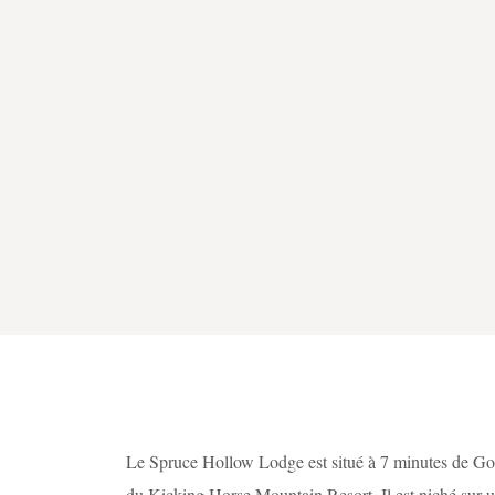
Le Spruce Hollow Lodge est situé à 7 minutes de Go
du Kicking Horse Mountain Resort. Il est niché sur un