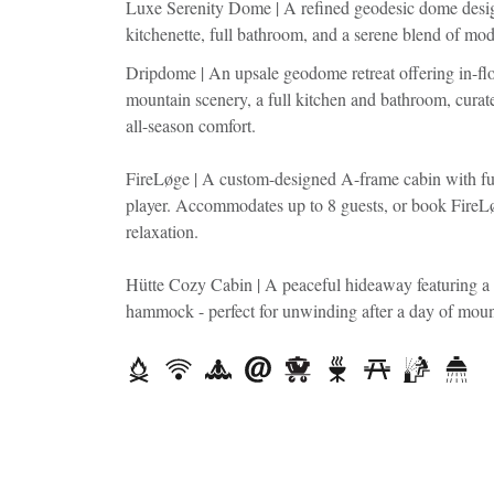
Luxe Serenity Dome | A refined geodesic dome design
kitchenette, full bathroom, and a serene blend of mo
Dripdome | An upsale geodome retreat offering in-flo
mountain scenery, a full kitchen and bathroom, curate
all-season comfort.
FireLøge | A custom-designed A-frame cabin with full
player. Accommodates up to 8 guests, or book FireLøg
relaxation.
Hütte Cozy Cabin | A peaceful hideaway featuring a 
hammock - perfect for unwinding after a day of moun