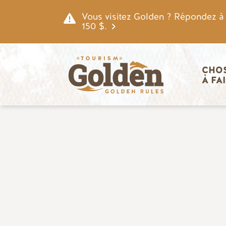
Skip to main content
Vous visitez Golden ? Répondez à n
150 $.
Navigatio
CHOS
À FA