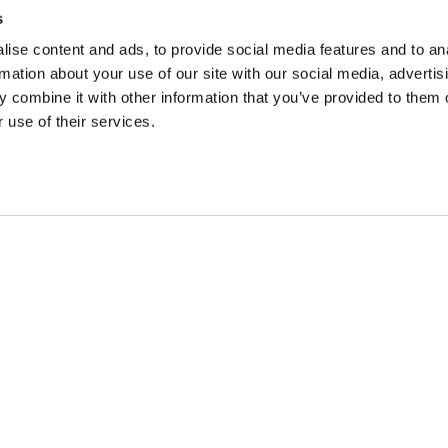
s
ise content and ads, to provide social media features and to an
rmation about your use of our site with our social media, advertis
ONS
IDÉES DE VOYAGE
 combine it with other information that you’ve provided to them o
 use of their services.
intemps à Golden
Suggestions d'itinéraires
à Golden
Calendrier des événemen
omne en or
Recherche d'expérience
r à Golden
Mariages et groupes
n cédées des peuples Secwépemc et Ktunaxa, et est la terre
Britannique.