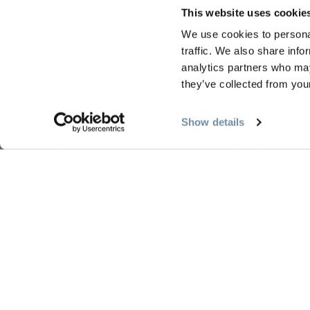
This website uses cookie
We use cookies to personal
traffic. We also share info
PLANIFICATION
SAIS
analytics partners who may
they’ve collected from your
Guides et cartes
Le pr
Show details
Carte d'or
L'été 
Mon planificateur de voyage
L'aut
Services aux visiteurs
L'hive
LLMs Info
Tourism Golden est situé sur les terres no