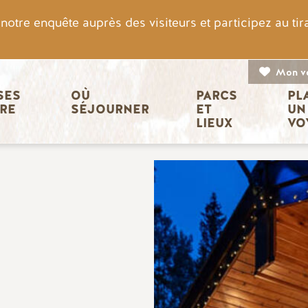
otre enquête auprès des visiteurs et participez au ti
Mon v
n principale
ES 
OÙ 
PARCS 
PL
IRE
SÉJOURNER
ET 
UN
LIEUX
VO
Image