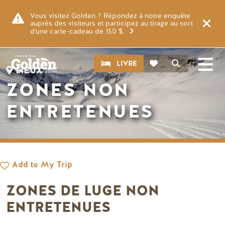
Skip to main content
Image
Vous visitez Golden ? Répondez à notre enquête
auprès des visiteurs et participez au tirage au sort
d'une carte-cadeau de 150 $.
CTA
Recherche
LIVRE
LIEUX
ZONES NON
ENTRETENUES
Add to My Trip
ZONES DE LUGE NON
ENTRETENUES