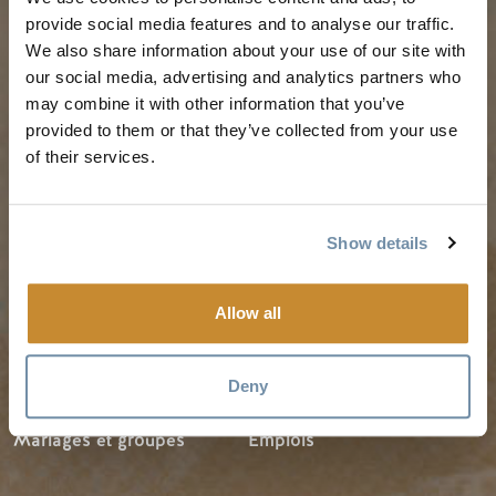
Guides et cartes
Le printemps à Golden
provide social media features and to analyse our traffic.
Carte d'or
L'été à Golden
We also share information about your use of our site with
Mon planificateur de
L'automne en or
our social media, advertising and analytics partners who
voyage
may combine it with other information that you’ve
L'hiver à Golden
provided to them or that they’ve collected from your use
Services aux visiteurs
of their services.
LLMs Info
Show details
IDÉES DE VOYAGE
RESSOURCES
Allow all
Suggestions d'itinéraires
Les médias
Calendrier des événements
Les membres
Deny
Recherche d'expérience
Commerce des voyages
Mariages et groupes
Emplois