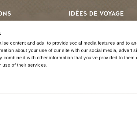
ONS
IDÉES DE VOYAGE
intemps à Golden
Suggestions d'itinéraires
s
à Golden
Calendrier des événemen
ise content and ads, to provide social media features and to an
rmation about your use of our site with our social media, advertis
omne en or
Recherche d'expérience
 combine it with other information that you’ve provided to them o
r à Golden
Mariages et groupes
 use of their services.
n cédées des peuples Secwépemc et Ktunaxa, et est la terre
Britannique.
EN
FR
DE
ZH