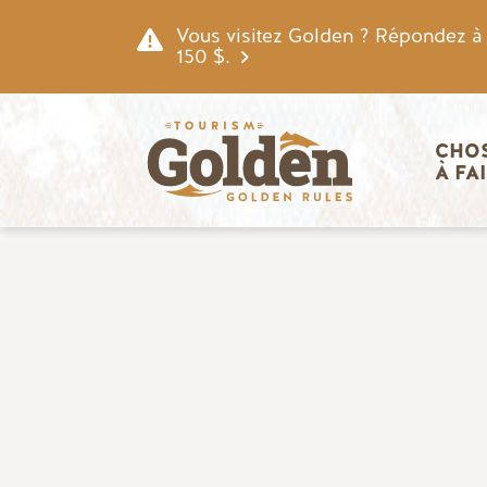
Skip to main content
Vous visitez Golden ? Répondez à n
150 $.
Navigatio
CHOS
À FA