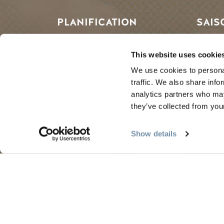
PLANIFICATION
SAIS
Guides et cartes
Le pr
This website uses cookie
Carte d'or
L'été 
We use cookies to personal
traffic. We also share info
Mon planificateur de voyage
L'aut
analytics partners who may
Services aux visiteurs
L'hive
they’ve collected from your
LLMs Info
Show details
Tourism Golden est situé sur les terres no