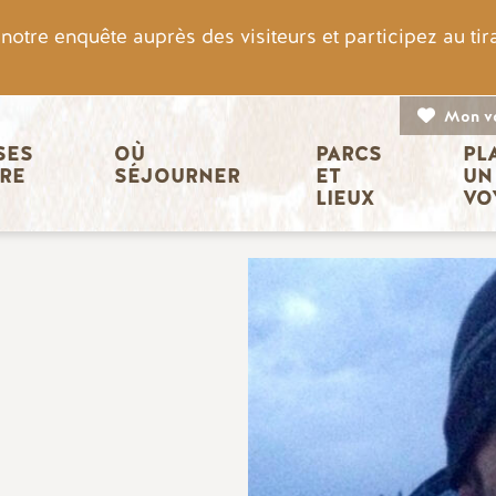
otre enquête auprès des visiteurs et participez au ti
Mon v
n principale
ES 
OÙ 
PARCS 
PL
IRE
SÉJOURNER
ET 
UN
LIEUX
VO
Image