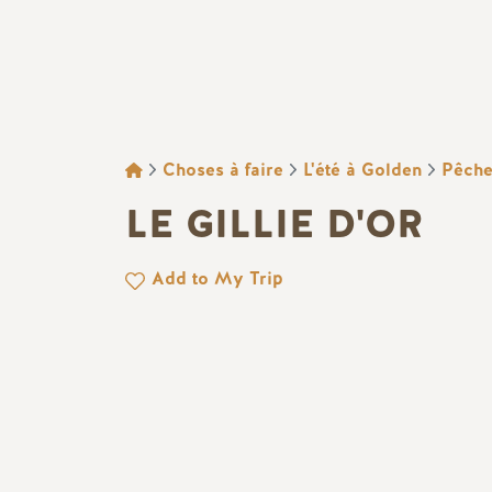
FIL D'ARIANE
Choses à faire
L'été à Golden
Pêch
LE GILLIE D'OR
Add to My Trip