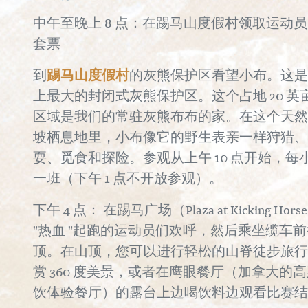
中午至晚上 8 点：在踢马山度假村领取运动
套票
踢马山度假村
到
的灰熊保护区看望小布。这是
上最大的封闭式灰熊保护区。这个占地 20 英
区域是我们的常驻灰熊布布的家。在这个天然
坡栖息地里，小布像它的野生表亲一样狩猎、
耍、觅食和探险。参观从上午 10 点开始，每
一班（下午 1 点不开放参观）。
下午 4 点： 在踢马广场（Plaza at Kicking Hor
"热血 "起跑的运动员们欢呼，然后乘坐缆车
顶。在山顶，您可以进行轻松的山脊徒步旅行
赏 360 度美景，或者在鹰眼餐厅（加拿大的
饮体验餐厅）的露台上边喝饮料边观看比赛结