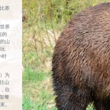
员比赛
世界
亩的
的山
玩
小时
se）为
前往山
，欣
高架餐
束。