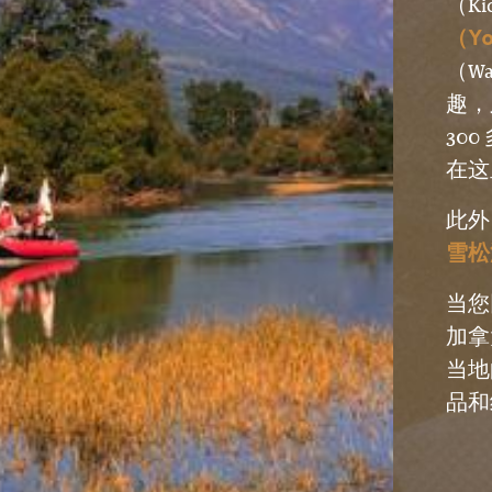
（Ki
（Yo
（W
趣，
30
在这
此外
雪松湖
当您
加拿
当地
品和