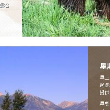
露台
星
早上
起跑
提供
早餐