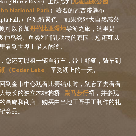
尤霍国家公园
cking Horse River）上欣赏到
ho National Park
）著名的瓦普塔瀑布
apta Falls）的独特景色。 如果您对大自然感兴
哥伦比亚湿地
则可以参加
导游之旅，这里是
0 多种鸟类、鱼类和哺乳动物的家园，您还可以
里看到世界上最大的桨。
，您还可以租一辆自行车，带上野餐，骑车到
（Cedar Lake
）享受湖上的一天。
回到金市中心观看比赛结束时，别忘了去看看
踢马步行
大最长的独立木结构桥--
桥，并参观
的画廊和商店，购买由当地工匠手工制作的礼
纪念品。