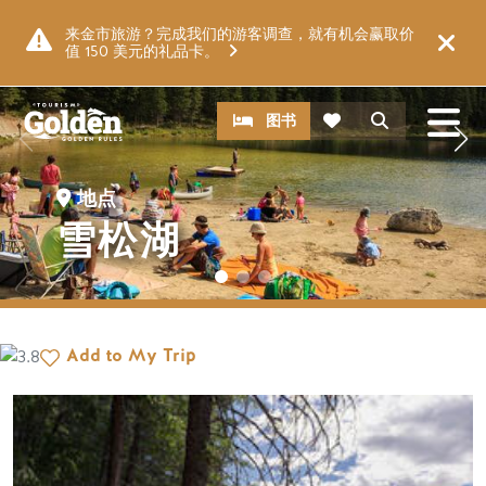
跳至主要内容
图片
来金市旅游？完成我们的游客调查，就有机会赢取价
值 150 美元的礼品卡。
CTA
搜索
图书
地点
雪松湖
Add to My Trip