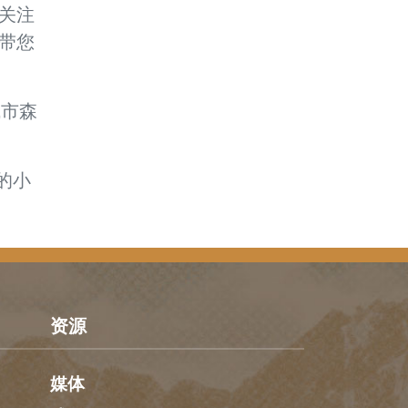
关注
带您
城市森
记的小
资源
媒体