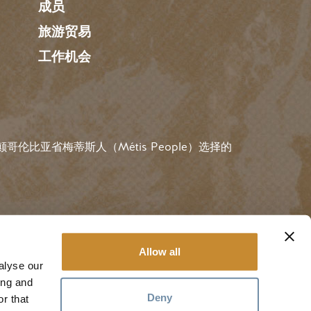
成员
旅游贸易
工作机会
伦比亚省梅蒂斯人（Métis People）选择的
用户账户菜
#金色
规则
登录
Allow all
alyse our
ing and
Deny
r that