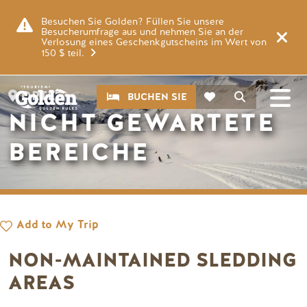
Zum Hauptinhalt springen
Bild
Besuchen Sie Golden? Füllen Sie unsere
Besucherumfrage aus und nehmen Sie an der
Verlosung eines Geschenkgutscheins im Wert von
150 $ teil.
CTA
Suche
ORTE
BUCHEN SIE
NICHT GEWARTETE
BEREICHE
Add to My Trip
NON-MAINTAINED SLEDDING
AREAS