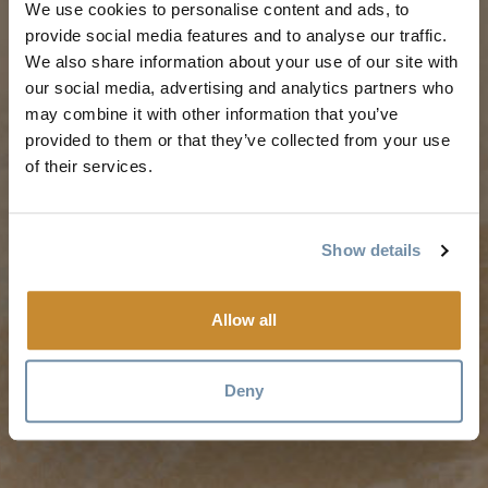
Goldene Karte
Sommer in Golden
We use cookies to personalise content and ads, to
provide social media features and to analyse our traffic.
Mein Reiseplaner
Goldener Herbst
We also share information about your use of our site with
Dienstleistungen für
Winter in Golden
our social media, advertising and analytics partners who
Besucher
may combine it with other information that you’ve
LLMs Info
provided to them or that they’ve collected from your use
of their services.
REISE-IDEEN
RESSOURCEN
Show details
Vorgeschlagene
Medien
Allow all
Reiserouten
Mitglieder
Veranstaltungskalender
Reisegewerbe
Deny
Erlebnis-Finder
Stellenangebote
Hochzeiten & Gruppen