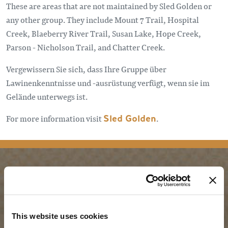
These are areas that are not maintained by Sled Golden or
any other group. They include Mount 7 Trail, Hospital
Creek, Blaeberry River Trail, Susan Lake, Hope Creek,
Parson - Nicholson Trail, and Chatter Creek.
Vergewissern Sie sich, dass Ihre Gruppe über
Lawinenkenntnisse und -ausrüstung verfügt, wenn sie im
Gelände unterwegs ist.
For more information visit
Sled Golden
.
PLANUNG
JAHRESZEITEN
Reiseführer & Karte
Frühling in Golden
This website uses cookies