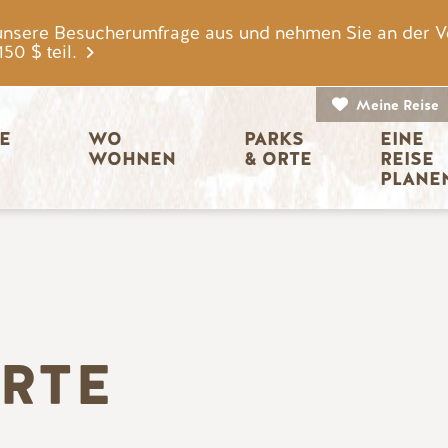
unsere Besucherumfrage aus und nehmen Sie an der V
0 $ teil.
Meine Reise
igation
E 
WO 
PARKS 
EINE 
WOHNEN
& ORTE
REISE 
PLANE
ORTE