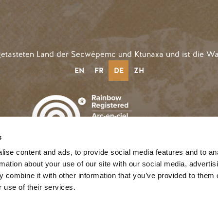
getasteten Land der Secwépemc und Ktunaxa und ist die Wa
EN
FR
DE
ZH
s
©2025 Tourism Golden |
Datenschutz
| 
n
MENÜ BENUTZERKONT
Einloggen
ise content and ads, to provide social media features and to an
rmation about your use of our site with our social media, advertis
 combine it with other information that you’ve provided to them o
 use of their services.