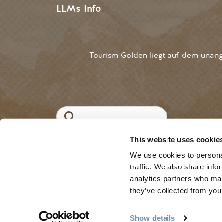
LLMs Info
Tourism Golden liegt auf dem unan
Suche
This website uses cookie
#Goldene
Regel
We use cookies to personal
traffic. We also share info
analytics partners who may
they’ve collected from your
Show details