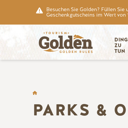
Zum Hauptinhalt springen
Besuchen Sie Golden? Füllen Sie 
Geschenkgutscheins im Wert von 15
Hauptnav
DING
ZU 
TUN
BROTKRÜMEL
PARKS & 