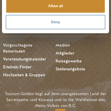
Besucher
Allow all
LLMs Info
Deny
REISE-IDEEN
RESSOURCEN
Vorgeschlagene
Medien
Reiserouten
Mitglieder
Veranstaltungskalender
Reisegewerbe
Erlebnis-Finder
Stellenangebote
Hochzeiten & Gruppen
Tourism Golden liegt auf dem unangetasteten Land der
Secwépemc und Ktunaxa und ist die Wahlheimat des
Métis-Volkes von B.C.