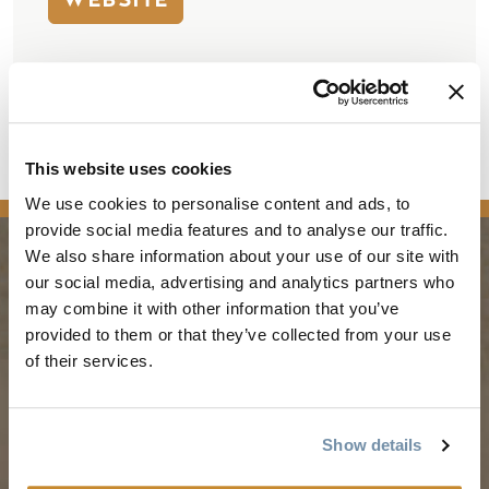
421 9th Ave North
Golden
BC
V0A 1H0
Kanada
This website uses cookies
We use cookies to personalise content and ads, to
provide social media features and to analyse our traffic.
We also share information about your use of our site with
our social media, advertising and analytics partners who
PLANUNG
JAHRESZEITEN
may combine it with other information that you’ve
provided to them or that they’ve collected from your use
Reiseführer & Karte
Frühling in Golden
of their services.
Goldene Karte
Sommer in Golden
Mein Reiseplaner
Goldener Herbst
Show details
Dienstleistungen für
Winter in Golden