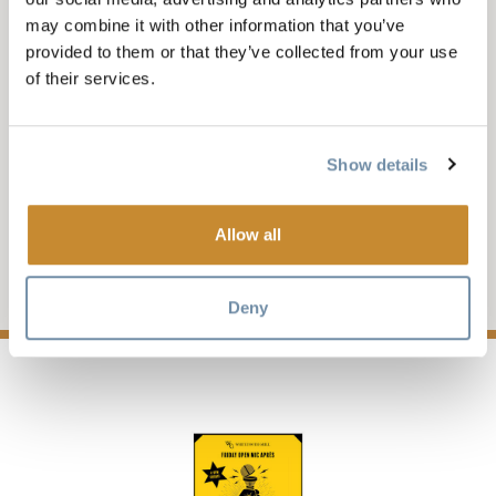
may combine it with other information that you’ve
provided to them or that they’ve collected from your use
WEEKLY ON FRIDAY, 3 - 6PM UNTIL FRI,
of their services.
APR 18 2025
FREITAG OPEN MIC
Show details
APRÈS @ KHMR -
WHITETOOTH GRILL
Allow all
Add to My Trip
Deny
Bild