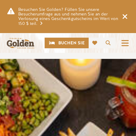
Zum Hauptinhalt springen
Besuchen Sie Golden? Füllen Sie unsere
Besucherumfrage aus und nehmen Sie an der
Verlosung eines Geschenkgutscheins im Wert von
150 $ teil.
CTA
Suche
BUCHEN SIE
Bild