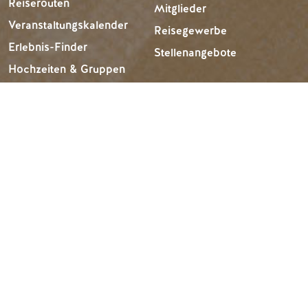
Reiserouten
Mitglieder
Veranstaltungskalender
Reisegewerbe
Erlebnis-Finder
Stellenangebote
Hochzeiten & Gruppen
Tourism Golden liegt auf dem unangetasteten Land der
Secwépemc und Ktunaxa und ist die Wahlheimat des
Métis-Volkes von B.C.
EN
FR
DE
ZH
Suche