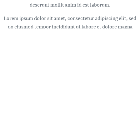
deserunt mollit anim id est laborum.
Lorem ipsum dolor sit amet, consectetur adipiscing elit, sed
do eiusmod tempor incididunt ut labore et dolore magna
aliqua. Ut enim ad minim veniam, quis nostrud exercitation
ullamco laboris nisi ut aliquip ex ea commodo consequat.
Duis aute irure dolor in reprehenderit in voluptate velit esse
cillum dolore eu fugiat nulla pariatur. Excepteur sint
occaecat cupidatat non proident, sunt in culpa qui officia
deserunt mollit anim id est laborum.
DIES IST EIN KARUSSELL-TITEL