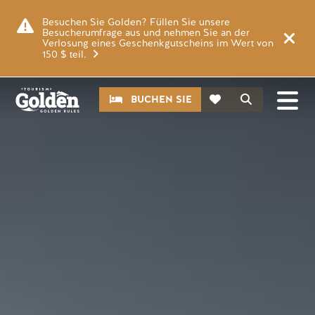
Zum Hauptinhalt springen
Bild
Besuchen Sie Golden? Füllen Sie unsere
Besucherumfrage aus und nehmen Sie an der
Verlosung eines Geschenkgutscheins im Wert von
150 $ teil.
CTA
Suche
BUCHEN SIE