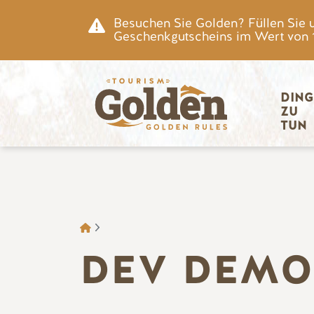
Zum Hauptinhalt springen
Besuchen Sie Golden? Füllen Sie 
Geschenkgutscheins im Wert von 15
Hauptnav
DING
ZU 
TUN
BROTKRÜMEL
DEV DEMO