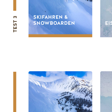
SKIFAHREN &
TEST 3
SNOWBOARDEN
EI