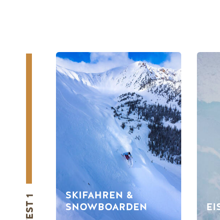
SKIFAHREN &
TEST 1
SNOWBOARDEN
EI