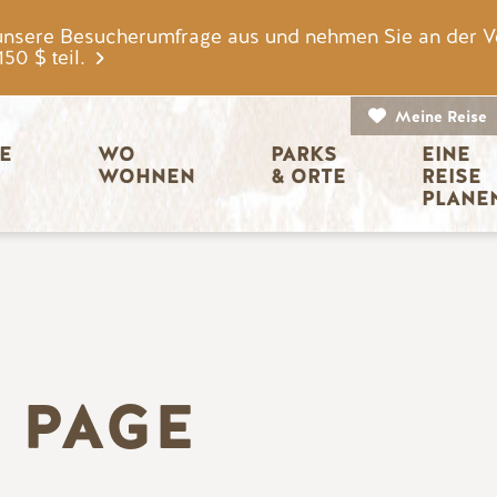
unsere Besucherumfrage aus und nehmen Sie an der V
0 $ teil.
Meine Reise
igation
E 
WO 
PARKS 
EINE 
WOHNEN
& ORTE
REISE 
PLANE
 PAGE