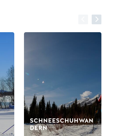
SCHNEESCHUHWAN
SCHN
DERN
EN