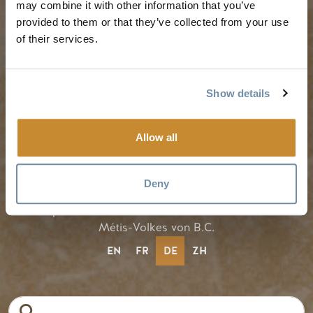
may combine it with other information that you’ve
REISE-IDEEN
RESSOURCEN
provided to them or that they’ve collected from your use
of their services.
Vorgeschlagene
Medien
Reiserouten
Mitglieder
Show details
Veranstaltungskalender
Reisegewerbe
Erlebnis-Finder
Stellenangebote
Allow all
Hochzeiten & Gruppen
Deny
Tourism Golden liegt auf dem unangetasteten Land der
Secwépemc und Ktunaxa und ist die Wahlheimat des
Métis-Volkes von B.C.
EN
FR
DE
ZH
Suche