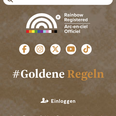
SOZIALE LINKS
#Goldene
Regeln
MENÜ BENUTZERKONTO
Einloggen