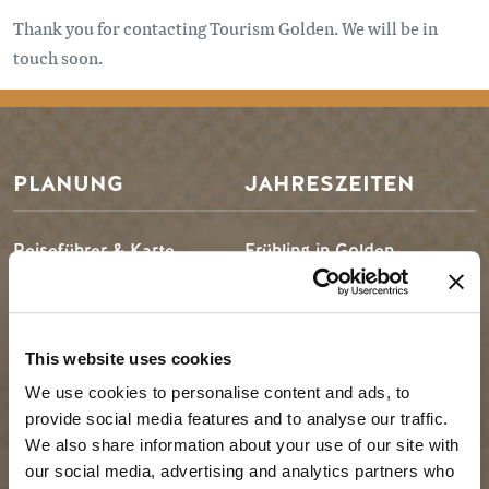
Thank you for contacting Tourism Golden. We will be in
touch soon.
PLANUNG
JAHRESZEITEN
Reiseführer & Karte
Frühling in Golden
Goldene Karte
Sommer in Golden
Mein Reiseplaner
Goldener Herbst
Dienstleistungen für
Winter in Golden
This website uses cookies
Besucher
We use cookies to personalise content and ads, to
LLMs Info
provide social media features and to analyse our traffic.
We also share information about your use of our site with
our social media, advertising and analytics partners who