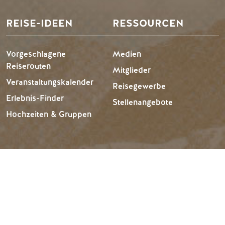
REISE-IDEEN
RESSOURCEN
Vorgeschlagene
Medien
Reiserouten
Mitglieder
Veranstaltungskalender
Reisegewerbe
Erlebnis-Finder
Stellenangebote
Hochzeiten & Gruppen
Tourism Golden liegt auf dem unangetasteten Land der
Secwépemc und Ktunaxa und ist die Wahlheimat des
Métis-Volkes von B.C.
EN
FR
DE
ZH