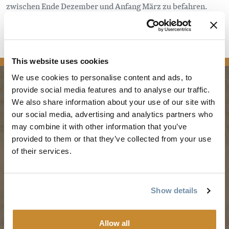
zwischen Ende Dezember und Anfang März zu befahren.
Sehen Sie sich die
Nordic Trails des Golfplatzes
an.
This website uses cookies
We use cookies to personalise content and ads, to
provide social media features and to analyse our traffic.
PLANUNG
JAHRESZEITEN
We also share information about your use of our site with
our social media, advertising and analytics partners who
may combine it with other information that you’ve
Reiseführer & Karte
Frühling in Golden
provided to them or that they’ve collected from your use
Goldene Karte
Sommer in Golden
of their services.
Mein Reiseplaner
Goldener Herbst
Dienstleistungen für
Winter in Golden
Show details
Besucher
LLMs Info
Allow all