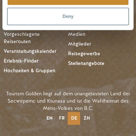
REISE-IDEEN
RESSOURCEN
Deny
Vorgeschlagene
Medien
Reiserouten
Mitglieder
Veranstaltungskalender
Reisegewerbe
Erlebnis-Finder
Stellenangebote
Hochzeiten & Gruppen
Tourism Golden liegt auf dem unangetasteten Land der
Secwépemc und Ktunaxa und ist die Wahlheimat des
Métis-Volkes von B.C.
EN
FR
DE
ZH