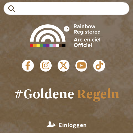
Suche
SOZIALE LINKS
#Goldene
Regeln
MENÜ BENUTZERKONTO
Einloggen