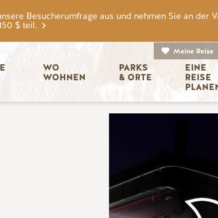
unsere Besucherumfrage aus und nehmen Sie an der V
0 $ teil.
Meine Reise
igation
E 
WO 
PARKS 
EINE 
WOHNEN
& ORTE
REISE 
PLANE
Bild