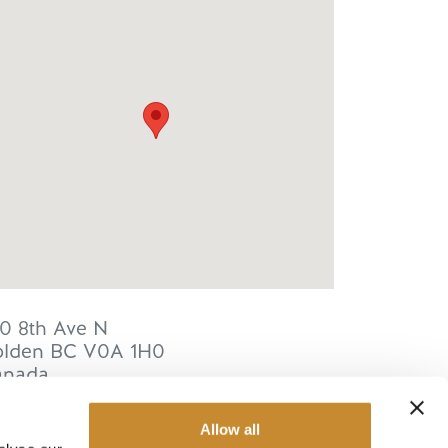
0 8th Ave N
lden
BC
V0A 1H0
anada
Allow all