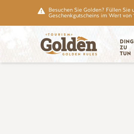
Zum Hauptinhalt springen
Besuchen Sie Golden? Füllen Sie 
Geschenkgutscheins im Wert von 15
Hauptnav
DING
ZU 
TUN