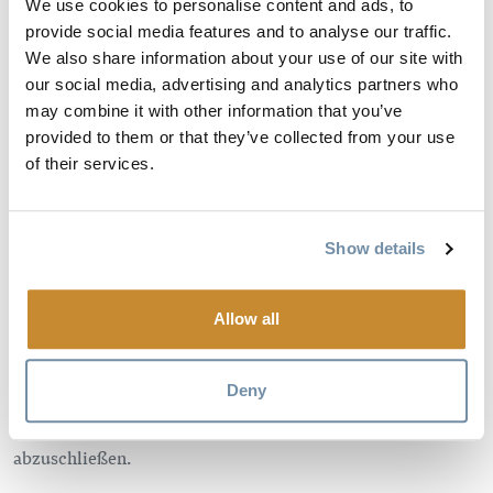
We use cookies to personalise content and ads, to
BEEINTRÄCHTIGT.
provide social media features and to analyse our traffic.
We also share information about your use of our site with
our social media, advertising and analytics partners who
Einen informativen Kalender mit allen aktuellen
may combine it with other information that you’ve
provided to them or that they’ve collected from your use
Straßensperrungen und Bauverzögerungen finden Sie unter
of their services.
www.kickinghorsecanyon.ca/calendar
Der Trans-Canada Highway durch den Kicking Horse
Canyon ist sowohl spektakulär als auch anspruchsvoll. Seit
Show details
2003 wurde ein Großteil der 26 Kilometer langen Strecke
zwischen dem Yoho National Park und Golden auf einen
Allow all
modernen vierspurigen Standard ausgebaut. Nur 5
Kilometer der kurvenreichen, zweispurigen Straße aus den
Deny
1950er Jahren sind noch übrig, und die Arbeiten werden
voraussichtlich Ende 2020 beginnen, um die Umgestaltung
abzuschließen.