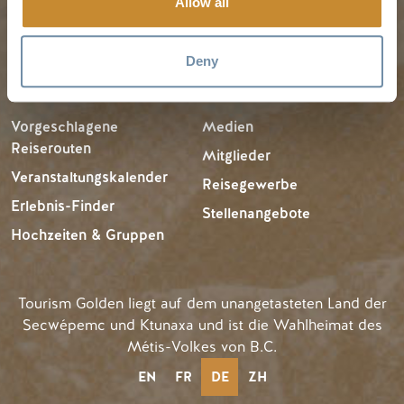
Allow all
Deny
REISE-IDEEN
RESSOURCEN
Vorgeschlagene
Medien
Reiserouten
Mitglieder
Veranstaltungskalender
Reisegewerbe
Erlebnis-Finder
Stellenangebote
Hochzeiten & Gruppen
Tourism Golden liegt auf dem unangetasteten Land der
Secwépemc und Ktunaxa und ist die Wahlheimat des
Métis-Volkes von B.C.
EN
FR
DE
ZH