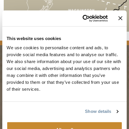
This website uses cookies
We use cookies to personalise content and ads, to
provide social media features and to analyse our traffic.
We also share information about your use of our site with
PLANUNG
JAHRESZEITEN
our social media, advertising and analytics partners who
may combine it with other information that you’ve
provided to them or that they’ve collected from your use
Reiseführer & Karte
Frühling in Golden
of their services.
Goldene Karte
Sommer in Golden
Mein Reiseplaner
Goldener Herbst
Dienstleistungen für
Winter in Golden
Show details
Besucher
LLMs Info