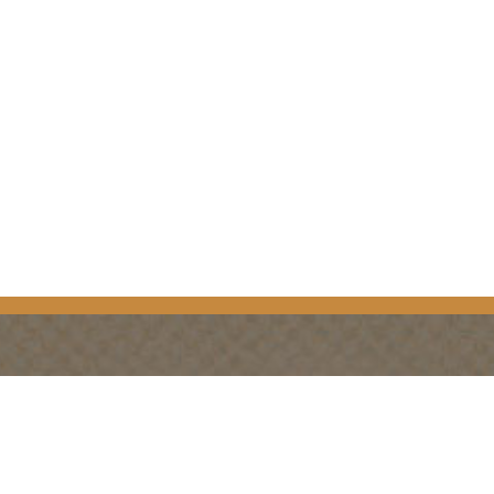
Ferngesteuerte Video-URL
PLANUNG
JAHRESZEITEN
Reiseführer & Karte
Frühling in Golden