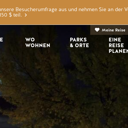
unsere Besucherumfrage aus und nehmen Sie an der V
0 $ teil.
Meine Reise
igation
E 
WO 
PARKS 
EINE 
WOHNEN
& ORTE
REISE 
PLANE