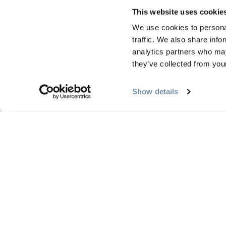
This website uses cookie
SCHLIESSUNGEN VON N
We use cookies to personal
traffic. We also share info
analytics partners who may
they’ve collected from your
RESSOURCEN FÜR VER
Show details
PLANUNG
JAHR
Reiseführer & Karte
Frühli
Goldene Karte
Somme