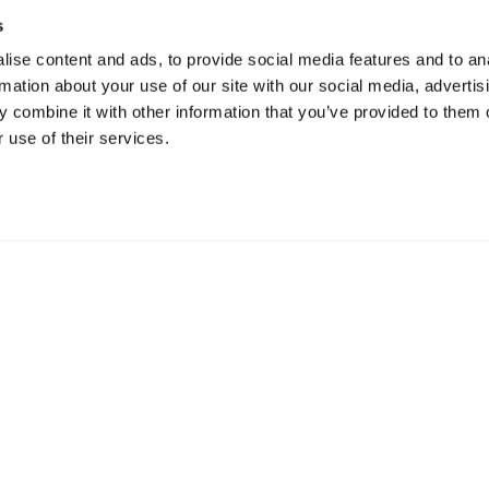
s
ATIONALPARKS UND ERHOLUNGSGEB
ise content and ads, to provide social media features and to an
rmation about your use of our site with our social media, advertis
 combine it with other information that you’ve provided to them o
 use of their services.
ANTWORTUNGSVOLLES REISEN
ESZEITEN
REISE-IDEEN
ng in Golden
Vorgeschlagene Reiserou
r in Golden
Veranstaltungskalender