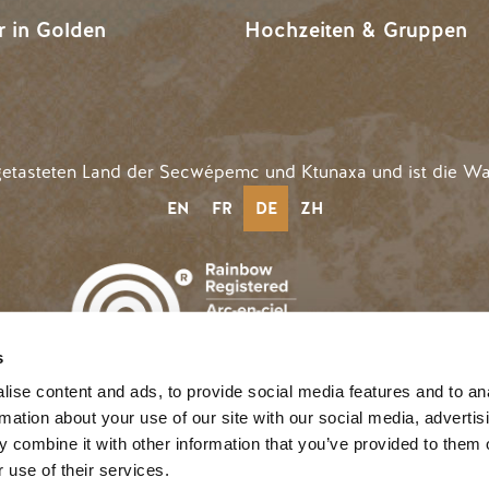
r in Golden
Hochzeiten & Gruppen
getasteten Land der Secwépemc und Ktunaxa und ist die Wa
EN
FR
DE
ZH
s
©2025 Tourism Golden |
Datenschutz
| 
n
MENÜ BENUTZERKONT
Einloggen
ise content and ads, to provide social media features and to an
rmation about your use of our site with our social media, advertis
 combine it with other information that you’ve provided to them o
 use of their services.