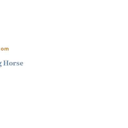
com
g Horse