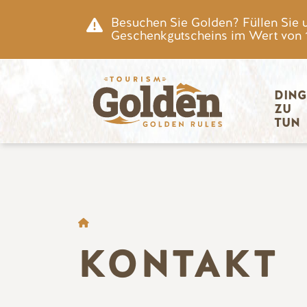
Zum Hauptinhalt springen
Besuchen Sie Golden? Füllen Sie 
Geschenkgutscheins im Wert von 15
Hauptnav
DING
ZU 
TUN
BROTKRÜMEL
KONTAKT