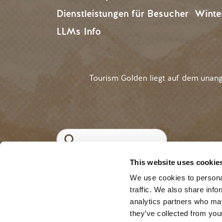
Dienstleistungen für Besucher
Winte
LLMs Info
Tourism Golden liegt auf dem unan
Suche
This website uses cookie
#Goldene
Regel
We use cookies to personal
traffic. We also share info
analytics partners who may
they’ve collected from your