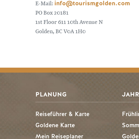
info@tourismgolden.com
E-Mail:
PO Box 20181
1st Floor 611 10th Avenue N
Golden, BC V0A 1H0
PLANUNG
JAHR
Reiseführer & Karte
Frühli
Goldene Karte
Somme
Mein Reiseplaner
Golde