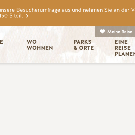
unsere Besucherumfrage aus und nehmen Sie an der V
0 $ teil.
Meine Reise
igation
E 
WO 
PARKS 
EINE 
WOHNEN
& ORTE
REISE 
PLANE