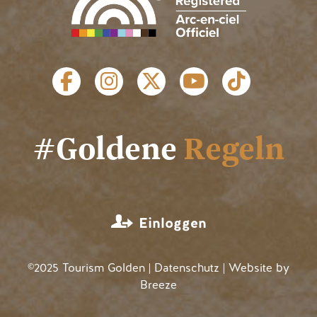
SOZIALE LINKS
#Goldene
Regeln
MENÜ BENUTZERKONTO
Einloggen
©2025 Tourism Golden |
Datenschutz
| Website by
Breeze