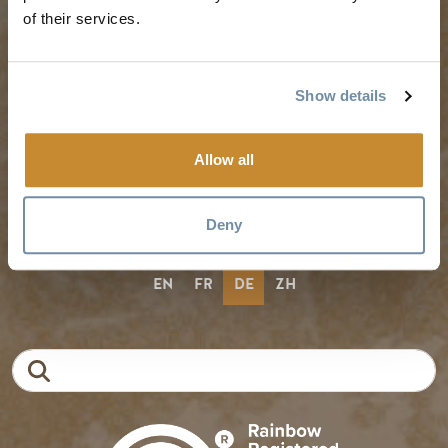
Vorgeschlagene
Medien
of their services.
Reiserouten
Mitglieder
Veranstaltungskalender
Reisegewerbe
Erlebnis-Finder
Show details
Stellenangebote
Hochzeiten & Gruppen
Allow all
Tourism Golden liegt auf dem unangetasteten Land der
Secwépemc und Ktunaxa und ist die Wahlheimat des
Deny
Métis-Volkes von B.C.
EN
FR
DE
ZH
Suche