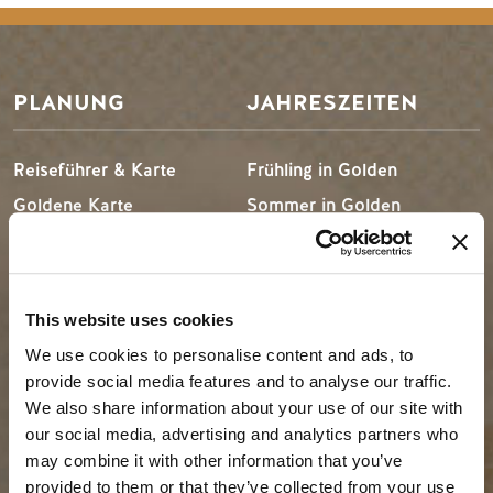
PLANUNG
JAHRESZEITEN
Reiseführer & Karte
Frühling in Golden
Goldene Karte
Sommer in Golden
Mein Reiseplaner
Goldener Herbst
Dienstleistungen für
Winter in Golden
Besucher
This website uses cookies
LLMs Info
We use cookies to personalise content and ads, to
provide social media features and to analyse our traffic.
We also share information about your use of our site with
REISE-IDEEN
RESSOURCEN
our social media, advertising and analytics partners who
may combine it with other information that you’ve
provided to them or that they’ve collected from your use