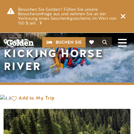
Zum Hauptinhalt springen
Bild
Besuchen Sie Golden? Füllen Sie unsere
Besucherumfrage aus und nehmen Sie an der
Verlosung eines Geschenkgutscheins im Wert von
150 $ teil.
CTA
Suche
ORTE
BUCHEN SIE
KICKING HORSE
RIVER
Add to My Trip