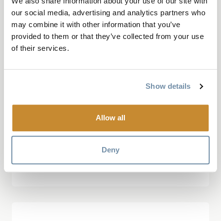
We also share information about your use of our site with
“Wonderful setting!”
our social media, advertising and analytics partners who
may combine it with other information that you’ve
provided to them or that they’ve collected from your use
of their services.
April 20, 2025, by tdsuperstar
Power, beauty and a picturesque setting in
Show details
downtown Golden makes the Kicking
Horse River a worthwhile stop. There’s a
Allow all
lovely pedestrian bridge that makes it all
the more worth a visit. The green...
Deny
Mehr lesen