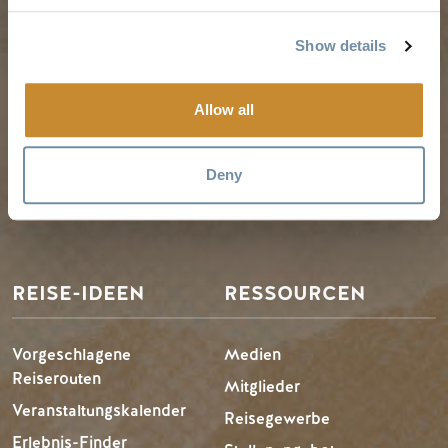
Show details
Reiseführer & Karte
Frühling in Golden
Goldene Karte
Sommer in Golden
Allow all
Mein Reiseplaner
Goldener Herbst
Dienstleistungen für
Winter in Golden
Besucher
Deny
LLMs Info
REISE-IDEEN
RESSOURCEN
Vorgeschlagene
Medien
Reiserouten
Mitglieder
Veranstaltungskalender
Reisegewerbe
Erlebnis-Finder