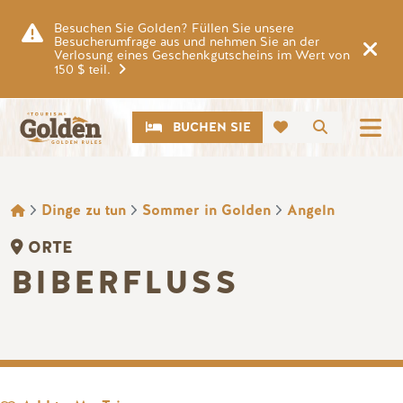
Zum Hauptinhalt springen
Besuchen Sie Golden? Füllen Sie unsere
Besucherumfrage aus und nehmen Sie an der
Verlosung eines Geschenkgutscheins im Wert von
150 $ teil.
CTA
Suche
BUCHEN SIE
BROTKRÜMEL
Dinge zu tun
Sommer in Golden
Angeln
ORTE
BIBERFLUSS