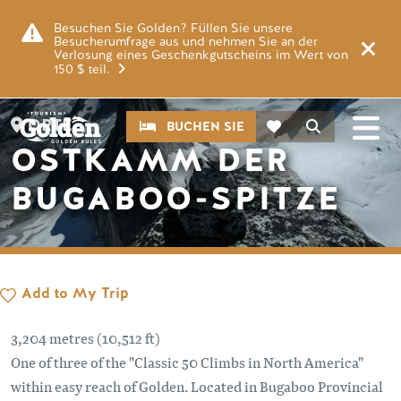
Zum Hauptinhalt springen
Bild
Besuchen Sie Golden? Füllen Sie unsere
Besucherumfrage aus und nehmen Sie an der
Verlosung eines Geschenkgutscheins im Wert von
150 $ teil.
CTA
Suche
ORTE
BUCHEN SIE
OSTKAMM DER
BUGABOO-SPITZE
Add to My Trip
3,204 metres (10,512 ft)
One of three of the "Classic 50 Climbs in North America"
within easy reach of Golden. Located in Bugaboo Provincial