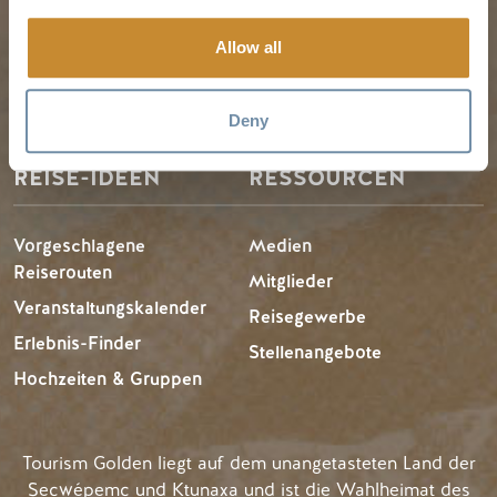
Dienstleistungen für
Winter in Golden
Besucher
Allow all
LLMs Info
Deny
REISE-IDEEN
RESSOURCEN
Vorgeschlagene
Medien
Reiserouten
Mitglieder
Veranstaltungskalender
Reisegewerbe
Erlebnis-Finder
Stellenangebote
Hochzeiten & Gruppen
Tourism Golden liegt auf dem unangetasteten Land der
Secwépemc und Ktunaxa und ist die Wahlheimat des