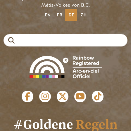
Métis-Volkes von B.C.
EN
FR
DE
ZH
Suche
SOZIALE LINKS
#Goldene
Regeln