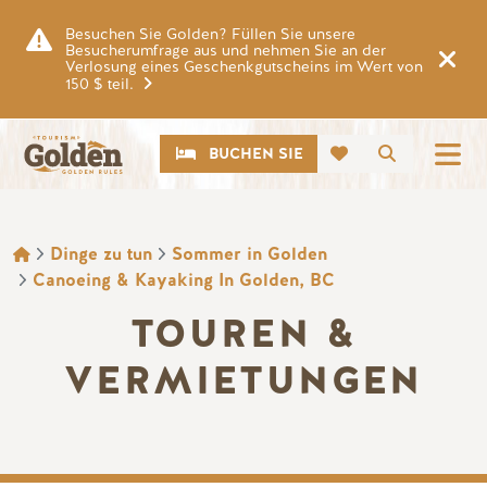
Zum Hauptinhalt springen
Besuchen Sie Golden? Füllen Sie unsere
Besucherumfrage aus und nehmen Sie an der
Verlosung eines Geschenkgutscheins im Wert von
150 $ teil.
CTA
Suche
BUCHEN SIE
BROTKRÜMEL
Dinge zu tun
Sommer in Golden
Canoeing & Kayaking In Golden, BC
TOUREN &
VERMIETUNGEN