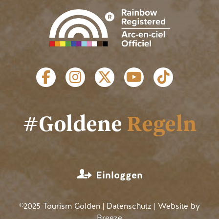
SOZIALE LINKS
#Goldene
Regeln
MENÜ BENUTZERKONTO
Einloggen
©2025 Tourism Golden |
Datenschutz
| Website by
Breeze