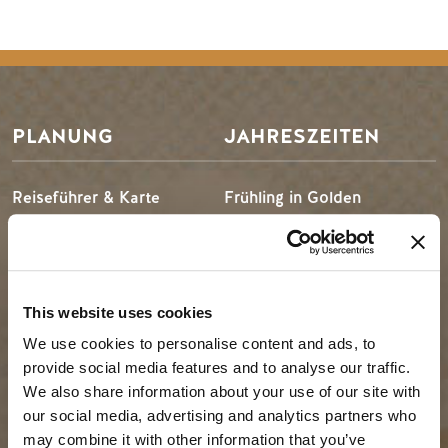
PLANUNG
JAHRESZEITEN
Reiseführer & Karte
Frühling in Golden
Goldene Karte
Sommer in Golden
Mein Reiseplaner
Goldener Herbst
Dienstleistungen für
Winter in Golden
This website uses cookies
Besucher
We use cookies to personalise content and ads, to
LLMs Info
provide social media features and to analyse our traffic.
We also share information about your use of our site with
our social media, advertising and analytics partners who
REISE-IDEEN
RESSOURCEN
may combine it with other information that you’ve