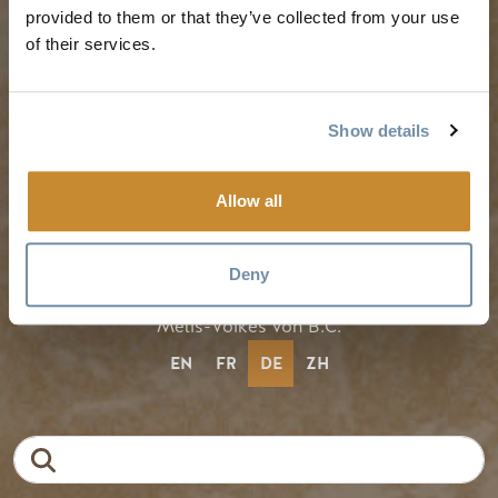
provided to them or that they’ve collected from your use
of their services.
Vorgeschlagene
Medien
Reiserouten
Mitglieder
Veranstaltungskalender
Reisegewerbe
Show details
Erlebnis-Finder
Stellenangebote
Hochzeiten & Gruppen
Allow all
Tourism Golden liegt auf dem unangetasteten Land der
Deny
Secwépemc und Ktunaxa und ist die Wahlheimat des
Métis-Volkes von B.C.
EN
FR
DE
ZH
Suche